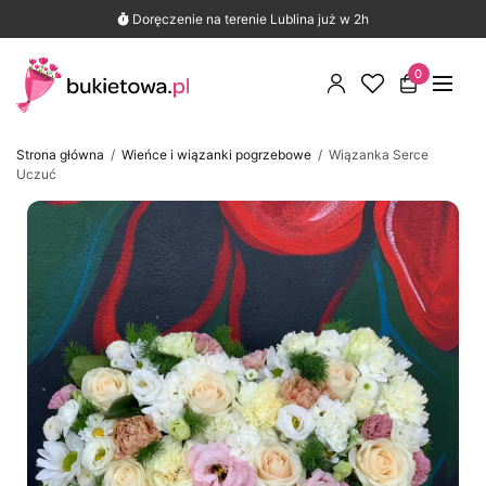
290 opinii Google
Znajdź nas na mapie i przeczytaj opinie
Doręczenie na terenie Lublina już w 2h
0
Strona główna
/
Wieńce i wiązanki pogrzebowe
/
Wiązanka Serce
Uczuć