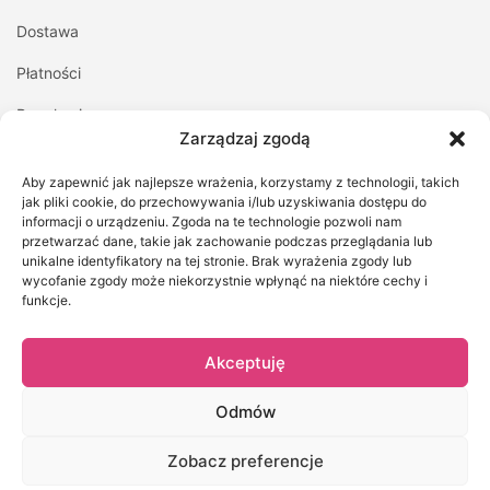
Dostawa
Płatności
Regulamin
Zarządzaj zgodą
Polityka prywatności
Aby zapewnić jak najlepsze wrażenia, korzystamy z technologii, takich
Kontakt z nami
jak pliki cookie, do przechowywania i/lub uzyskiwania dostępu do
informacji o urządzeniu. Zgoda na te technologie pozwoli nam
przetwarzać dane, takie jak zachowanie podczas przeglądania lub
MOJE KONTO
unikalne identyfikatory na tej stronie. Brak wyrażenia zgody lub
wycofanie zgody może niekorzystnie wpłynąć na niektóre cechy i
Logowanie/Rejestracja
funkcje.
Moje zamówienia
Akceptuję
Szczegóły konta
Zapomniane hasło
Odmów
Zobacz preferencje