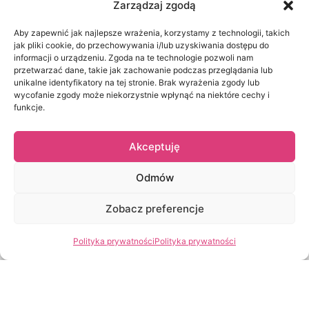
Zarządzaj zgodą
Polityka prywatności
Aby zapewnić jak najlepsze wrażenia, korzystamy z technologii, takich
Kontakt z nami
jak pliki cookie, do przechowywania i/lub uzyskiwania dostępu do
informacji o urządzeniu. Zgoda na te technologie pozwoli nam
przetwarzać dane, takie jak zachowanie podczas przeglądania lub
MOJE KONTO
unikalne identyfikatory na tej stronie. Brak wyrażenia zgody lub
wycofanie zgody może niekorzystnie wpłynąć na niektóre cechy i
Logowanie/Rejestracja
funkcje.
Moje zamówienia
Akceptuję
Szczegóły konta
Zapomniane hasło
Odmów
Zobacz preferencje
2024 © Kwiaciarnia Bukietowa - Ty zamawiasz My dostarczamy.
Polityka prywatności
Polityka prywatności