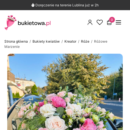
290 opinii Google
Znajdź nas na mapie i przeczytaj opinie
Doręczenie na terenie Lublina już w 2h
0
Strona główna
/
Bukiety kwiatów
/
Kreator
/
Róże
/
Różowe
Marzenie