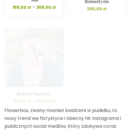
Sen
Romantyzm
Zakres
–
159,00
zł
359,00
zł
250,00
zł
cen: od
159,00 zł
do
359,00 zł
Różowe Marzenie
Wiosenny Blask
Zakres
Zakr
–
–
169,00
zł
369,00
zł
159,00
zł
389,00
zł
cen: od
cen:
169,00 zł
159,00
do
do
Flowerbox, zwany również kwiatami w pudełku, to
369,00 zł
389,0
nowy trend we florystyce i obecny hit Instagrama i
publicznych social mediów, który zdobywa coraz