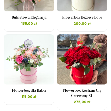
Bukietowa Elegancja
Flowerbox Beżowe Love
189,00
zł
200,00
zł
Flowerbox dla Babci
Flowerbox Kocham Cię
Czerwony XL
115,00
zł
275,00
zł