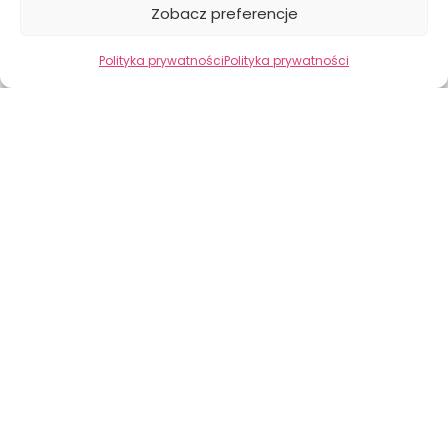
Zobacz preferencje
Niedziela: 10:00 – 16:00
KONTAKT
Polityka prywatności
Polityka prywatności
Kwiaciarnia Bukietowa
Al. Warszawska 23/1, Lublin 20-803
+48 605 030 728
kontakt@bukietowa.pl
Przelew
Karta
INFORMACJE
Terminy doręczenia
Dostawa
Płatności
Regulamin