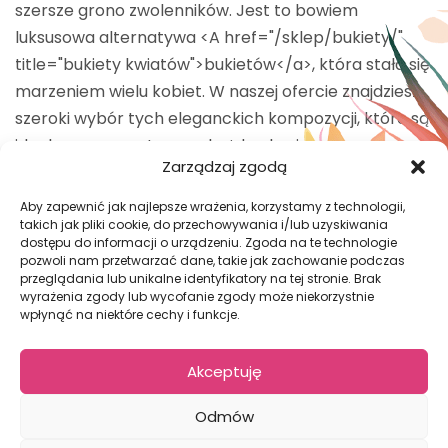
szersze grono zwolenników. Jest to bowiem
luksusowa alternatywa <A href="/sklep/bukiety/"
title="bukiety kwiatów">bukietów</a>, która stała się
marzeniem wielu kobiet. W naszej ofercie znajdziesz
szeroki wybór tych eleganckich kompozycji, które są
idealnym prezentem na każdą okazję – w
Zarządzaj zgodą
szczególności na walentynki bądź rocznicę związku.
Sprawdź, czy i Tobie spodoba się taka forma bukietu!
Aby zapewnić jak najlepsze wrażenia, korzystamy z technologii,
takich jak pliki cookie, do przechowywania i/lub uzyskiwania
dostępu do informacji o urządzeniu. Zgoda na te technologie
pozwoli nam przetwarzać dane, takie jak zachowanie podczas
przeglądania lub unikalne identyfikatory na tej stronie. Brak
GODZINY OTWARCIA
wyrażenia zgody lub wycofanie zgody może niekorzystnie
wpłynąć na niektóre cechy i funkcje.
Poniedziałek: 09:00 – 19:00
Wtorek: 09:00 – 19:00
Środa: 09:00 – 19:00
Akceptuję
Czwartek: 09:00 – 19:00
Piątek: 09:00 – 19:00
Odmów
Sobota: 09:00 – 19:00