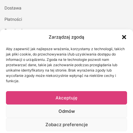
Dostawa
Płatności
Regulamin
Zarządzaj zgodą
Polityka prywatności
Aby zapewnić jak najlepsze wrażenia, korzystamy z technologii, takich
Kontakt z nami
jak pliki cookie, do przechowywania i/lub uzyskiwania dostępu do
informacji o urządzeniu. Zgoda na te technologie pozwoli nam
przetwarzać dane, takie jak zachowanie podczas przeglądania lub
MOJE KONTO
unikalne identyfikatory na tej stronie. Brak wyrażenia zgody lub
wycofanie zgody może niekorzystnie wpłynąć na niektóre cechy i
Logowanie/Rejestracja
funkcje.
Moje zamówienia
Akceptuję
Szczegóły konta
Zapomniane hasło
Odmów
Zobacz preferencje