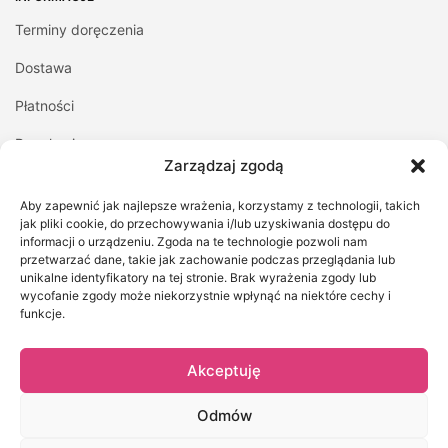
Terminy doręczenia
Dostawa
Płatności
Regulamin
Zarządzaj zgodą
Polityka prywatności
Aby zapewnić jak najlepsze wrażenia, korzystamy z technologii, takich
Kontakt z nami
jak pliki cookie, do przechowywania i/lub uzyskiwania dostępu do
informacji o urządzeniu. Zgoda na te technologie pozwoli nam
przetwarzać dane, takie jak zachowanie podczas przeglądania lub
MOJE KONTO
unikalne identyfikatory na tej stronie. Brak wyrażenia zgody lub
wycofanie zgody może niekorzystnie wpłynąć na niektóre cechy i
Logowanie/Rejestracja
funkcje.
Moje zamówienia
Akceptuję
Szczegóły konta
Zapomniane hasło
Odmów