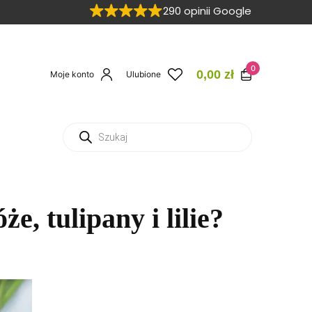
290 opinii Google
0
0,00
zł
Moje konto
Ulubione
, tulipany i lilie?