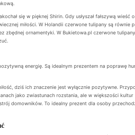
nkową.
chał się w pięknej Shirin. Gdy usłyszał fałszywą wieść o jej
iecznej miłości. W Holandii czerwone tulipany są równie p
ez zbędnej ornamentyki. W Bukietowa.pl czerwone tulipany
zuć.
 pozytywną energię. Są idealnym prezentem na poprawę humo
iłość, dziś ich znaczenie jest wyłącznie pozytywne. Przyp
lipanach jako zwiastunach rozstania, ale w większości kult
astrój domowników. To idealny prezent dla osoby przechod
uć