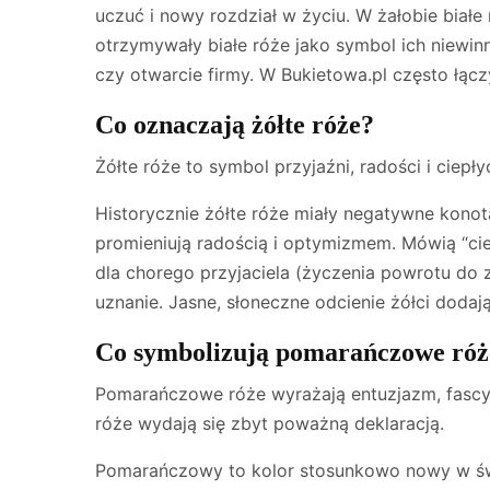
uczuć i nowy rozdział w życiu. W żałobie biał
otrzymywały białe róże jako symbol ich niewin
czy otwarcie firmy. W Bukietowa.pl często łącz
Co oznaczają żółte róże?
Żółte róże to symbol przyjaźni, radości i ciepł
Historycznie żółte róże miały negatywne konota
promieniują radością i optymizmem. Mówią “cie
dla chorego przyjaciela (życzenia powrotu do z
uznanie. Jasne, słoneczne odcienie żółci dodaj
Co symbolizują pomarańczowe róż
Pomarańczowe róże wyrażają entuzjazm, fascyn
róże wydają się zbyt poważną deklaracją.
Pomarańczowy to kolor stosunkowo nowy w świe