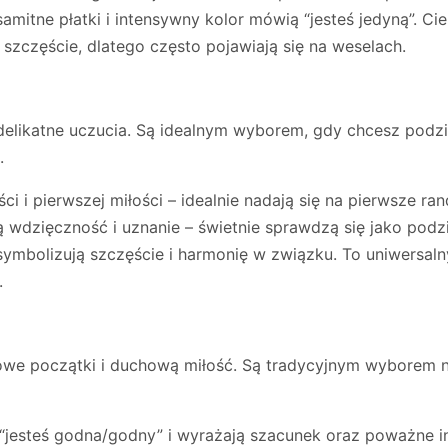
mitne płatki i intensywny kolor mówią “jesteś jedyną”. Cie
szczęście, dlatego często pojawiają się na weselach.
elikatne uczucia. Są idealnym wyborem, gdy chcesz podz
.
 i pierwszej miłości – idealnie nadają się na pierwsze ran
 wdzięczność i uznanie – świetnie sprawdzą się jako podz
symbolizują szczęście i harmonię w związku. To uniwersalny
.
nowe początki i duchową miłość. Są tradycyjnym wyborem na
jesteś godna/godny” i wyrażają szacunek oraz poważne in