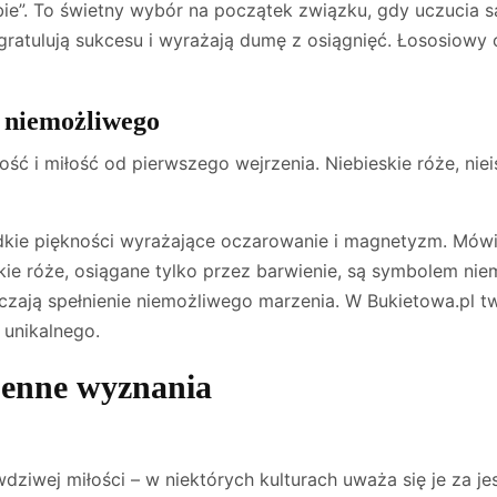
ie”. To świetny wybór na początek związku, gdy uczucia są
ratulują sukcesu i wyrażają dumę z osiągnięć. Łososiowy 
a niemożliwego
ść i miłość od pierwszego wejrzenia. Niebieskie róże, niei
ie piękności wyrażające oczarowanie i magnetyzm. Mówią “
e róże, osiągane tylko przez barwienie, są symbolem niemo
naczają spełnienie niemożliwego marzenia. W Bukietowa.pl
 unikalnego.
senne wyznania
wdziwej miłości – w niektórych kulturach uważa się je za 