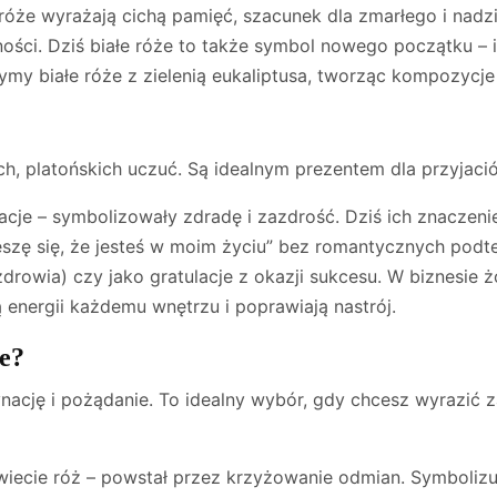
e róże wyrażają cichą pamięć, szacunek dla zmarłego i nadz
ności. Dziś białe róże to także symbol nowego początku –
ymy białe róże z zielenią eukaliptusa, tworząc kompozycje 
ych, platońskich uczuć. Są idealnym prezentem dla przyjaci
cje – symbolizowały zdradę i zazdrość. Dziś ich znaczenie 
szę się, że jesteś w moim życiu” bez romantycznych podte
drowia) czy jako gratulacje z okazji sukcesu. W biznesie ż
ą energii każdemu wnętrzu i poprawiają nastrój.
e?
ację i pożądanie. To idealny wybór, gdy chcesz wyrazić 
cie róż – powstał przez krzyżowanie odmian. Symbolizuj