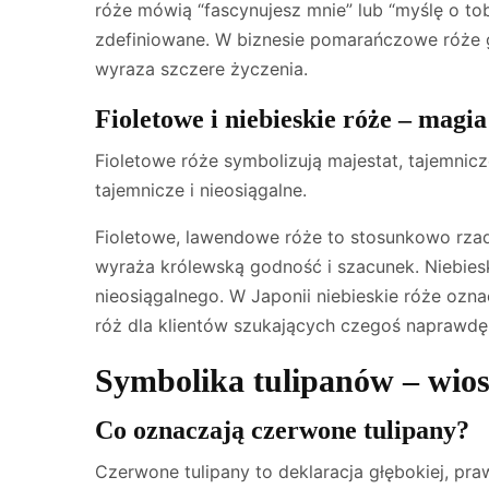
róże mówią “fascynujesz mnie” lub “myślę o tob
zdefiniowane. W biznesie pomarańczowe róże g
wyraza szczere życzenia.
Fioletowe i niebieskie róże – magi
Fioletowe róże symbolizują majestat, tajemniczo
tajemnicze i nieosiągalne.
Fioletowe, lawendowe róże to stosunkowo rzadk
wyraża królewską godność i szacunek. Niebieski
nieosiągalnego. W Japonii niebieskie róże oz
róż dla klientów szukających czegoś naprawdę
Symbolika tulipanów – wio
Co oznaczają czerwone tulipany?
Czerwone tulipany to deklaracja głębokiej, pra