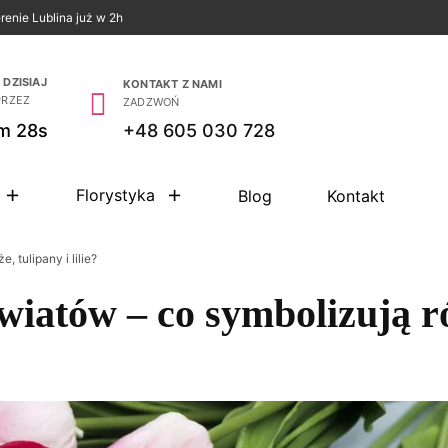
renie Lublina już w 2h
DZISIAJ
KONTAKT Z NAMI
PRZEZ
ZADZWOŃ
m 27s
+48 605 030 728
Florystyka
Blog
Kontakt
 tulipany i lilie?
atów – co symbolizują róże