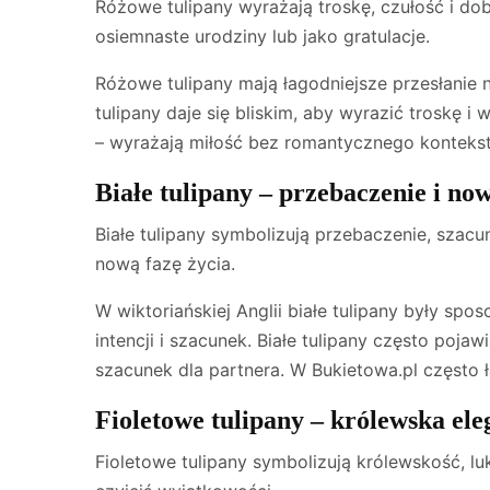
Różowe tulipany wyrażają troskę, czułość i do
osiemnaste urodziny lub jako gratulacje.
Różowe tulipany mają łagodniejsze przesłanie n
tulipany daje się bliskim, aby wyrazić troskę 
– wyrażają miłość bez romantycznego kontekst
Białe tulipany – przebaczenie i no
Białe tulipany symbolizują przebaczenie, szac
nową fazę życia.
W wiktoriańskiej Anglii białe tulipany były sp
intencji i szacunek. Białe tulipany często poja
szacunek dla partnera. W Bukietowa.pl często 
Fioletowe tulipany – królewska ele
Fioletowe tulipany symbolizują królewskość, l