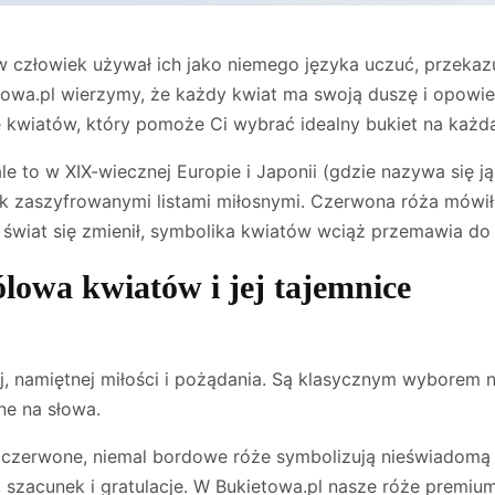
w człowiek używał ich jako niemego języka uczuć, przekazu
ietowa.pl wierzymy, że każdy kwiat ma swoją duszę i opow
 kwiatów, który pomoże Ci wybrać idealny bukiet na każdą
le to w XIX-wiecznej Europie i Japonii (gdzie nazywa się 
ak zaszyfrowanymi listami miłosnymi. Czerwona róża mówiła
hoć świat się zmienił, symbolika kwiatów wciąż przemawia do
lowa kwiatów i jej tajemnice
, namiętnej miłości i pożądania. Są klasycznym wyborem n
ne na słowa.
czerwone, niemal bordowe róże symbolizują nieświadomą 
 szacunek i gratulacje. W Bukietowa.pl nasze róże premi