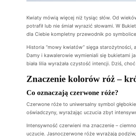
Kwiaty mówią więcej niż tysiąc słów. Od wiekó
potrafił lub nie śmiał wyrazić słowami. W Buk
dla Ciebie kompletny przewodnik po symbolice
Historia “mowy kwiatów” sięga starożytności, a
Damy i kawalerowie wymieniali się bukietami j
biała lilia wyrażała czystość intencji. Dziś, c
Znaczenie kolorów róż – kró
Co oznaczają czerwone róże?
Czerwone róże to uniwersalny symbol głębokiej
oświadczyny, wyrażając uczucia zbyt intensyw
Intensywność czerwieni ma znaczenie – ciemno
uczucie. Jasnoczerwone róże wyrażają podziw,