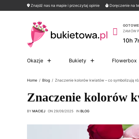
Znajdź nas na mapie i przeczytaj opinie
Doręczenie na te
GOTOWE 
ZAMÓW 
10h 7
Okazje
Bukiety
Flowerbox
Home
Blog
Znaczenie kolorów kwiatów – co symbolizują róże,
Znaczenie kolorów kwi
BY
MACIEJ
ON
29/09/2025
IN
BLOG