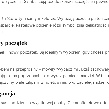
bre życzenia. Symbolizują też doskonałe szczęście i pewno
iż róże w tym samym kolorze. Wyrażają uczucia platoniczne
i wsparcie. Pastelowe odcienie różu symbolizują delikatność
u.
wy początek
unek i nowy początek. Są idealnym wyborem, gdy chcesz p
osobem na przeprosiny – mówiły “wybacz mi”. Dziś zachował
wiają się na pogrzebach jako wyraz pamięci i nadziei. W bizn
łączymy białe tulipany z fioletowymi, tworząc eleganckie,
gancja
uksus i podziw dla wyjątkowej osoby. Ciemnofioletowe odci