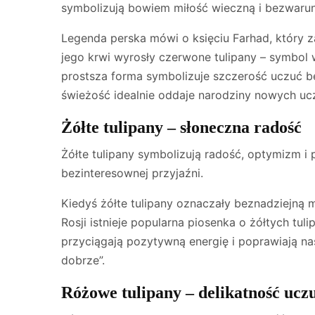
symbolizują bowiem miłość wieczną i bezwaru
Legenda perska mówi o księciu Farhad, który zako
jego krwi wyrosły czerwone tulipany – symbol w
prostsza forma symbolizuje szczerość uczuć b
świeżość idealnie oddaje narodziny nowych uc
Żółte tulipany – słoneczna radość
Żółte tulipany symbolizują radość, optymizm i
bezinteresownej przyjaźni.
Kiedyś żółte tulipany oznaczały beznadziejną m
Rosji istnieje popularna piosenka o żółtych tu
przyciągają pozytywną energię i poprawiają n
dobrze”.
Różowe tulipany – delikatność ucz