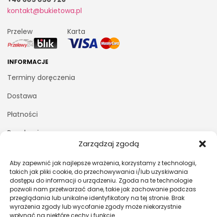
kontakt@bukietowa.pl
Przelew
Karta
INFORMACJE
Terminy doręczenia
Dostawa
Płatności
Regulamin
Zarządzaj zgodą
Polityka prywatności
Aby zapewnić jak najlepsze wrażenia, korzystamy z technologii,
Kontakt z nami
takich jak pliki cookie, do przechowywania i/lub uzyskiwania
dostępu do informacji o urządzeniu. Zgoda na te technologie
pozwoli nam przetwarzać dane, takie jak zachowanie podczas
MOJE KONTO
przeglądania lub unikalne identyfikatory na tej stronie. Brak
wyrażenia zgody lub wycofanie zgody może niekorzystnie
Logowanie/Rejestracja
wpłynąć na niektóre cechy i funkcje.