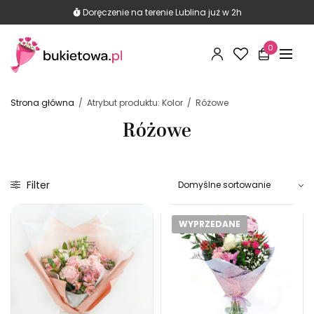
290 opinii Google
Znajdź nas na mapie i przeczytaj opinie
Doręczenie na terenie Lublina już w 2h
0
Strona główna
/
Atrybut produktu: Kolor
/
Różowe
Różowe
Filter
WYPRZEDANE