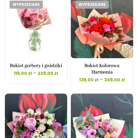
340,00 zł
329,00
WYPRZEDANE
WYPRZEDANE
Bukiet gerbery i goździki
Bukiet Kolorowa
Zakres
–
Harmonia
119,00
zł
229,00
zł
cen: od
Zakr
–
139,00
zł
349,00
zł
119,00 zł
cen:
do
139,0
229,00 zł
d
349,0