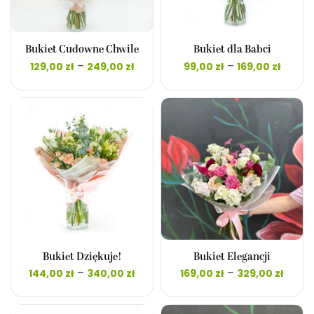
Bukiet Cudowne Chwile
Bukiet dla Babci
Zakres
Zakr
–
–
129,00
zł
249,00
zł
99,00
zł
169,00
zł
cen: od
cen: 
129,00 zł
99,00 
do
do
249,00 zł
169,00
Bukiet Dziękuje!
Bukiet Elegancji
Zakres
Zakr
–
–
144,00
zł
340,00
zł
169,00
zł
329,00
zł
cen: od
cen:
144,00 zł
169,00
do
do