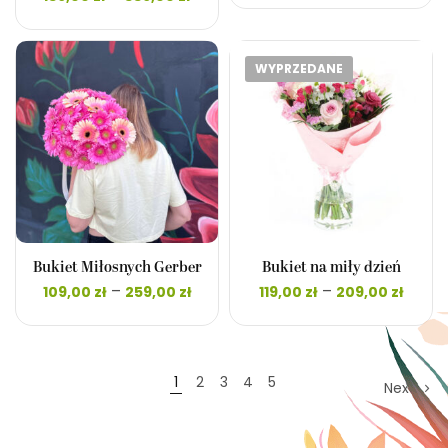
105,0
cen: od
do
139,00 zł
239,0
do
339,00 zł
WYPRZEDANE
Bukiet Miłosnych Gerber
Bukiet na miły dzień
Zakres
Zakr
–
–
109,00
zł
259,00
zł
119,00
zł
209,00
zł
cen: od
cen:
109,00 zł
119,00
do
do
259,00 zł
209,00
1
2
3
4
5
Next