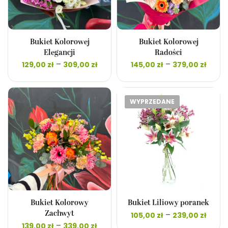
Bukiet Kolorowej
Bukiet Kolorowej
Elegancji
Radości
Zakres
Zakr
–
–
129,00
zł
309,00
zł
145,00
zł
379,00
zł
cen: od
cen:
129,00 zł
145,0
do
do
309,00 zł
379,0
WYPRZEDANE
Bukiet Kolorowy
Bukiet Liliowy poranek
Zakr
–
Zachwyt
105,00
zł
239,00
zł
cen:
Zakres
–
139,00
zł
339,00
zł