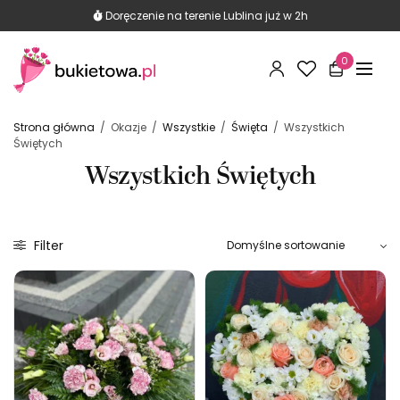
290 opinii Google
Znajdź nas na mapie i przeczytaj opinie
Doręczenie na terenie Lublina już w 2h
0
Strona główna
/
Okazje
/
Wszystkie
/
Święta
/
Wszystkich
Świętych
Wszystkich Świętych
Filter