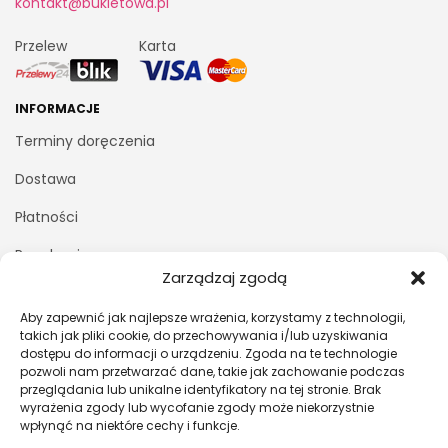
kontakt@bukietowa.pl
Przelew
Karta
INFORMACJE
Terminy doręczenia
Dostawa
Płatności
Regulamin
Zarządzaj zgodą
Polityka prywatności
Aby zapewnić jak najlepsze wrażenia, korzystamy z technologii,
Kontakt z nami
takich jak pliki cookie, do przechowywania i/lub uzyskiwania
dostępu do informacji o urządzeniu. Zgoda na te technologie
pozwoli nam przetwarzać dane, takie jak zachowanie podczas
MOJE KONTO
przeglądania lub unikalne identyfikatory na tej stronie. Brak
wyrażenia zgody lub wycofanie zgody może niekorzystnie
Logowanie/Rejestracja
wpłynąć na niektóre cechy i funkcje.