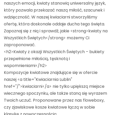
naszych emocji, kwiaty stanowią uniwersalny język,
który pozwala przekazać naszą miłość, szacunek i
wdzięczność. W naszej kwiaciarni stworzyliśmy
ofertę, która doskonale oddaje ducha tego święta.
Zapoznaj się z nią i sprawdź, jakie <strong>kwiaty na
Wszystkich Świętych</strong> możemy Ci
zaproponować.
<h2>Kwiaty z okazji Wszystkich Świętych – bukiety
przepełnione miłością, tęsknotą i
wspomnieniami</h2>
Kompozycje kwiatowe znajdujące się w ofercie
naszej <a title="Kwiaciarnia Lublin"
href="/">kwiaciarni</a> nie tylko upiększą miejsce
wiecznego spoczynku, ale także staną się wyrazem
Twoich uczuć. Proponowane przez nas floweboxy,
czy zjawiskowe kosze kwiatowe łączą w sobie
klasykę z nowoczesnością.