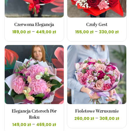
Czerwona Elegancja
Czuły Gest
Zakres
Zakr
–
–
189,00
zł
449,00
zł
155,00
zł
330,00
zł
cen: od
cen:
189,00 zł
155,0
do
do
449,00 zł
330,0
Elegancja Czterech Pór
Fioletowe Wzruszenie
Zak
–
Roku
260,00
zł
308,00
zł
cen:
Zakres
–
149,00
zł
469,00
zł
260,0
cen: od