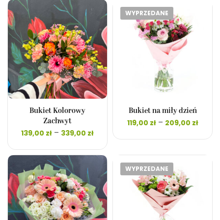
349,00 zł
309,0
WYPRZEDANE
Bukiet Kolorowy
Bukiet na miły dzień
Zakr
–
Zachwyt
119,00
zł
209,00
zł
cen:
Zakres
–
139,00
zł
339,00
zł
119,00
cen: od
do
139,00 zł
209,00
do
339,00 zł
WYPRZEDANE