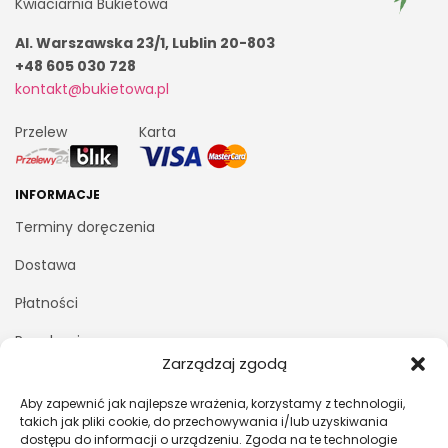
Kwiaciarnia Bukietowa
Al. Warszawska 23/1, Lublin 20-803
+48 605 030 728
kontakt@bukietowa.pl
Przelew
Karta
INFORMACJE
Terminy doręczenia
Dostawa
Płatności
Regulamin
Zarządzaj zgodą
Polityka prywatności
Aby zapewnić jak najlepsze wrażenia, korzystamy z technologii,
Kontakt z nami
takich jak pliki cookie, do przechowywania i/lub uzyskiwania
dostępu do informacji o urządzeniu. Zgoda na te technologie