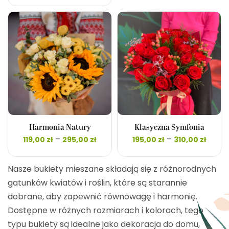
d
149,00 zł
308,0
do
469,00 zł
Harmonia Natury
Klasyczna Symfonia
Zakres
Zakr
–
–
119,00
zł
295,00
zł
195,00
zł
310,00
zł
cen: od
cen: 
119,00 zł
195,00
do
do
Nasze bukiety mieszane składają się z różnorodnych
295,00 zł
310,00
gatunków kwiatów i roślin, które są starannie
dobrane, aby zapewnić równowagę i harmonię.
Dostępne w różnych rozmiarach i kolorach, tego
typu bukiety są idealne jako dekoracja do domu,