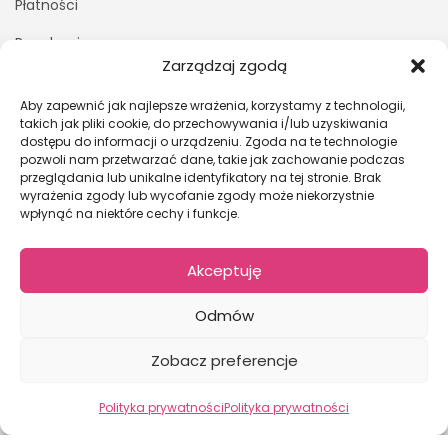
Płatności
Regulamin
Zarządzaj zgodą
Polityka prywatności
Aby zapewnić jak najlepsze wrażenia, korzystamy z technologii,
Kontakt z nami
takich jak pliki cookie, do przechowywania i/lub uzyskiwania
dostępu do informacji o urządzeniu. Zgoda na te technologie
pozwoli nam przetwarzać dane, takie jak zachowanie podczas
MOJE KONTO
przeglądania lub unikalne identyfikatory na tej stronie. Brak
wyrażenia zgody lub wycofanie zgody może niekorzystnie
Logowanie/Rejestracja
wpłynąć na niektóre cechy i funkcje.
Moje zamówienia
Akceptuję
Szczegóły konta
Zapomniane hasło
Odmów
Zobacz preferencje
2024 © Kwiaciarnia Bukietowa - Ty zamawiasz My dostarczamy.
Polityka prywatności
Polityka prywatności