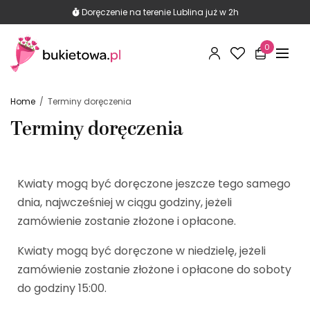
290 opinii Google
Znajdź nas na mapie i przeczytaj opinie
Doręczenie na terenie Lublina już w 2h
0
Home
Terminy doręczenia
Terminy doręczenia
Kwiaty mogą być doręczone jeszcze tego samego
dnia, najwcześniej w ciągu godziny, jeżeli
zamówienie zostanie złożone i opłacone.
Kwiaty mogą być doręczone w niedzielę, jeżeli
zamówienie zostanie złożone i opłacone do soboty
do godziny 15:00.