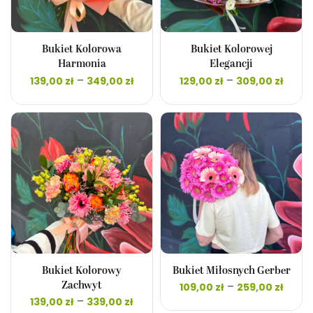
Bukiet Kolorowa
Bukiet Kolorowej
Harmonia
Elegancji
Zakres
Zakr
–
–
139,00
zł
349,00
zł
129,00
zł
309,00
zł
cen: od
cen:
139,00 zł
129,0
do
do
349,00 zł
309,0
Bukiet Kolorowy
Bukiet Miłosnych Gerber
Zakr
–
Zachwyt
109,00
zł
259,00
zł
cen:
Zakres
–
139,00
zł
339,00
zł
109,0
cen: od