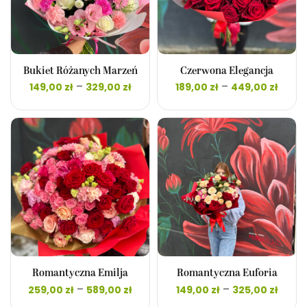
Bukiet Różanych Marzeń
Czerwona Elegancja
Zakres
Zak
–
–
149,00
zł
329,00
zł
189,00
zł
449,00
zł
cen: od
cen:
149,00 zł
189,0
do
d
329,00 zł
449,0
Romantyczna Emilja
Romantyczna Euforia
Zakres
Zakr
–
–
259,00
zł
589,00
zł
149,00
zł
325,00
zł
cen: od
cen: