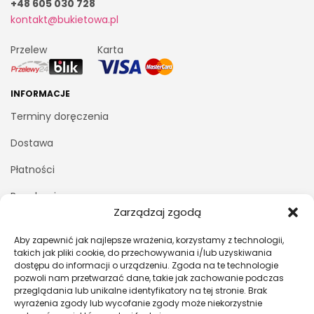
+48 605 030 728
kontakt@bukietowa.pl
Przelew
Karta
INFORMACJE
Terminy doręczenia
Dostawa
Płatności
Regulamin
Zarządzaj zgodą
Polityka prywatności
Aby zapewnić jak najlepsze wrażenia, korzystamy z technologii,
Kontakt z nami
takich jak pliki cookie, do przechowywania i/lub uzyskiwania
dostępu do informacji o urządzeniu. Zgoda na te technologie
pozwoli nam przetwarzać dane, takie jak zachowanie podczas
MOJE KONTO
przeglądania lub unikalne identyfikatory na tej stronie. Brak
wyrażenia zgody lub wycofanie zgody może niekorzystnie
Logowanie/Rejestracja