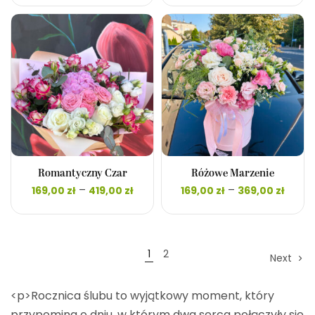
259,00 zł
149,0
do
do
589,00 zł
325,0
Romantyczny Czar
Różowe Marzenie
Zakres
Zakr
–
–
169,00
zł
419,00
zł
169,00
zł
369,00
zł
cen: od
cen:
169,00 zł
169,00
do
do
419,00 zł
369,0
1
2
Next
<p>Rocznica ślubu to wyjątkowy moment, który
przypomina o dniu, w którym dwa serca połączyły się