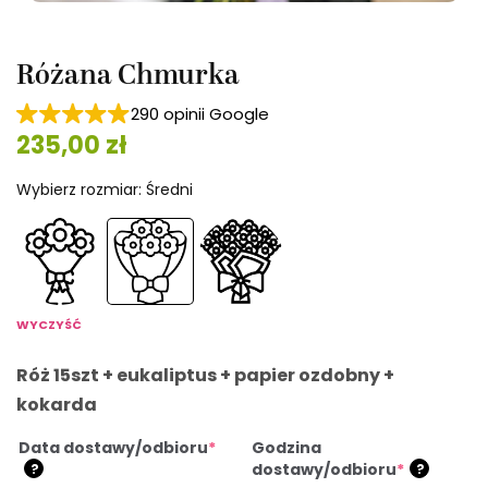
Różana Chmurka
290 opinii Google
235,00
zł
Wybierz rozmiar
:
Średni
WYCZYŚĆ
Róż 15szt + eukaliptus + papier ozdobny +
kokarda
Data dostawy/odbioru
*
Godzina
dostawy/odbioru
*
?
?