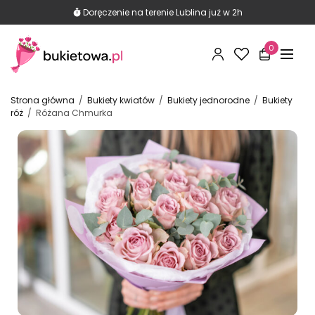
290 opinii Google
Znajdź nas na mapie i przeczytaj opinie
Doręczenie na terenie Lublina już w 2h
0
Strona główna
/
Bukiety kwiatów
/
Bukiety jednorodne
/
Bukiety
róż
/
Różana Chmurka