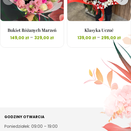
Bukiet Różanych Marzeń
Klasyka Uczuć
Zakres
Zak
–
–
149,00
zł
329,00
zł
139,00
zł
295,00
zł
cen: od
cen
149,00 zł
139,
do
d
329,00 zł
295,
GODZINY OTWARCIA
Poniedziałek: 09:00 – 19:00