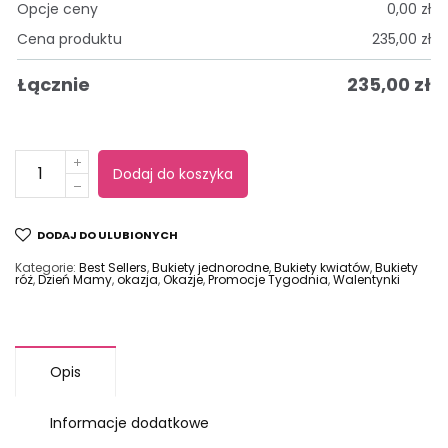
Opcje ceny
0,00
zł
Cena produktu
235,00
zł
Łącznie
235,00
zł
Dodaj do koszyka
Alternative:
DODAJ DO ULUBIONYCH
Kategorie:
Best Sellers
,
Bukiety jednorodne
,
Bukiety kwiatów
,
Bukiety
róż
,
Dzień Mamy
,
okazja
,
Okazje
,
Promocje Tygodnia
,
Walentynki
Opis
Informacje dodatkowe